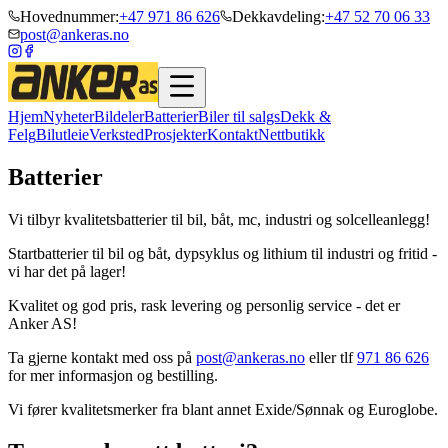
Hovednummer:
+47 971 86 626
Dekkavdeling:
+47 52 70 06 33
post@ankeras.no
Hjem
Nyheter
Bildeler
Batterier
Biler til salgs
Dekk &
Felg
Bilutleie
Verksted
Prosjekter
Kontakt
Nettbutikk
Batterier
Vi tilbyr kvalitetsbatterier til bil, båt, mc, industri og solcelleanlegg!
Startbatterier til bil og båt, dypsyklus og lithium til industri og fritid -
vi har det på lager!
Kvalitet og god pris, rask levering og personlig service - det er
Anker AS!
Ta gjerne kontakt med oss på
post@ankeras.no
eller tlf
971 86 626
for mer informasjon og bestilling.
Vi fører kvalitetsmerker fra blant annet Exide/Sønnak og Euroglobe.